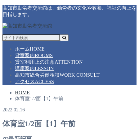
高知市勤労者交流館は、勤労者の文化や教養、福祉の向上を
目指します。
ホーム
HOME
貸室案内
ROOMS
貸室利用上の注意
ATTENTION
講座案内
LESSON
高知市総合労働相談
WORK CONSULT
アクセス
ACCESS
HOME
体育室1/2面【1】午前
2022.02.16
体育室1/2面【1】午前
の最新記事