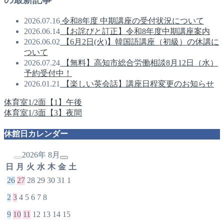
2026.07.16
令和8年度 中期講座の受付状況について
2026.06.14
【お詫びと訂正】令和8年度中期講座案内
2026.06.02
【6月2日(火)】韓国語講座（初級）の休講に
ついて
2026.07.24
【無料】高知市総合労働相談8月12日（水）
予約受付中！
2026.01.21
【楽しい英会話】講座日程変更のお知らせ
体育室1/2面【1】午後
体育室1/3面【3】夜間
休館日カレンダー
2026年 8月
日
月
火
水
木
金
土
26
27
28
29
30
31
1
2
3
4
5
6
7
8
9
10
11
12
13
14
15