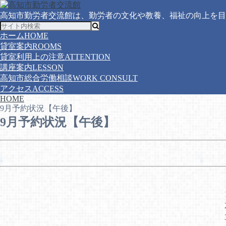
高知市勤労者交流館は、勤労者の文化や教養、福祉の向上を目
ホーム
HOME
貸室案内
ROOMS
貸室利用上の注意
ATTENTION
講座案内
LESSON
高知市総合労働相談
WORK CONSULT
アクセス
ACCESS
HOME
9月予約状況【午後】
9月予約状況【午後】