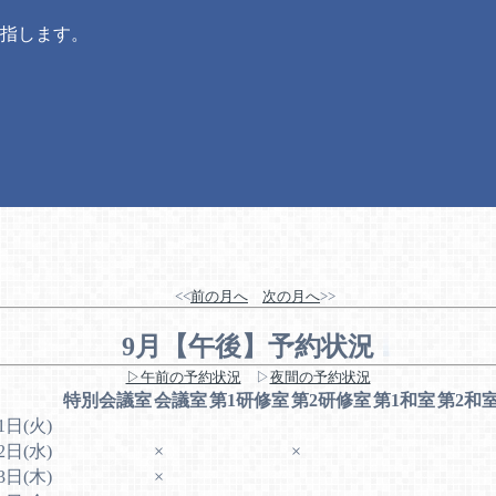
指します。
<<
前の月へ
次の月へ
>>
9月【午後】予約状況
▷午前の予約状況
▷
夜間の予約状況
特別会議室
会議室
第1研修室
第2研修室
第1和室
第2和
1日(火)
2日(水)
×
×
3日(木)
×